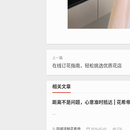
为什么选择网上订花App？
在现代生活中，网上订花App已
省去实体店奔波的时间，享受一键下单
在线订花指南，轻松挑选优质花店
案，确保花束订购过程顺畅无忧。
网上订花的普及源于其时间节省和
相关文章
户评价，避免传统方式的局限。选择
距离不是问题，心意准时抵达 | 花
最佳网上订花App推荐
...
经过综合评测，我们精选了5款高
资源，确保花束订购过程无缝连接。，
同城送鲜花希帝
2026-05-01
576