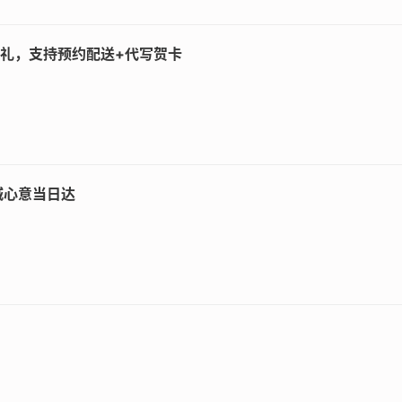
控和节日促销，用户可轻松订制高端花礼。饿了么推荐的品种丰
的花礼，支持预约配送+代写贺卡
主打每周鲜花配送和省钱计划，适合长期花束爱好者，是网上订
婚或纪念日花束，提供专业设计和全国覆盖。花点时间App则
有保障。这些平台结合了App的智能功能，让网上订花变得简
城心意当日达
p的用户评价和高效配送是关键因素，避免为您精选的选项不佳
实评价确保服务可靠，同时推荐使用优惠券或会员制来节省开支
订花时选择提供保障的App，美团或饿了么的客服通道快，能
享受无忧订购体验。
pp，强调了便捷选择和实用技巧，帮助用户提升花束订购效率
d=49