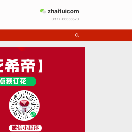
zhaituicom
0377-66666520