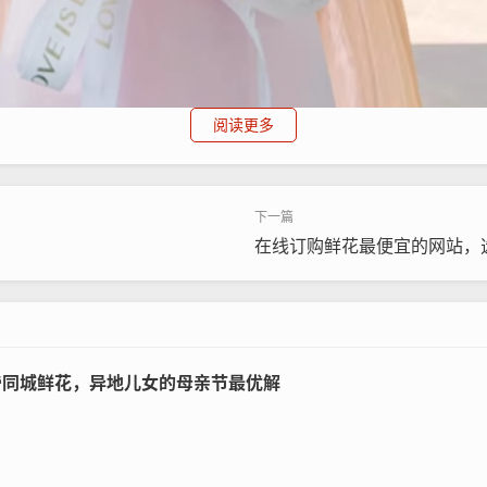
阅读更多
成为主流选择，它们提供高效的在线订购体验，让用户随时随地
的便捷服务，包括品种丰富、价格透明等优势。App的智能推
在线订购鲜花最便宜的网站，
多渠道比较能力，用户能轻松筛选不同商家，提升效率。，在A
这类平台能优化日常花束订购流程，带来可靠而愉悦的体验。
希帝同城鲜花，异地儿女的母亲节最优解
效的网上订花App，它们以便捷的服务体系和多样品种脱颖而
美团外卖集成鲜花服务，覆盖App广泛城市，提供经济型花束