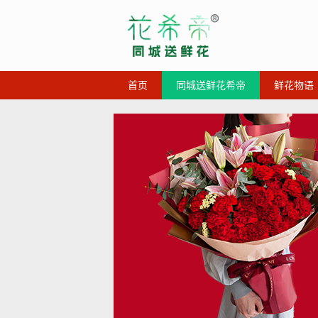
首页
同城送鲜花希帝
鲜花物语