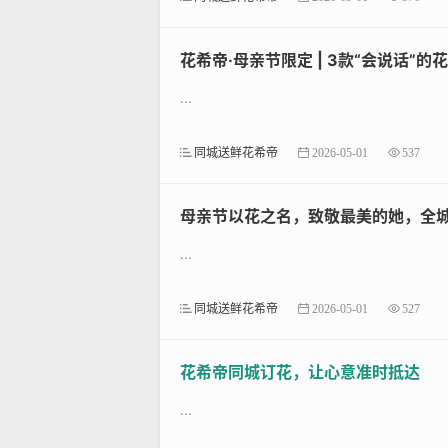
是饿了么鲜花频道，它强调品质监
花希帝·母亲节限定 | 3款“会说话”
体验。花加App则以订阅模式见长，
...
花礼网注重高效的定制服务，如结
为您精选进口鲜花，确保每一笔订单都
同城送鲜花希帝
2026-05-01
537
选择网上订花App的实用技巧
母亲节以花之名，致敬最美的她，全
在挑选花束订购平台时，关注Ap
...
捷易用，比较价格透明度。，阅读真
同城送鲜花希帝
2026-05-01
527
重视售后支持如退款政策，在网上
您能轻松找到适合自己的大全方案，
花希帝同城订花，让心意准时抵达
综上，本文推荐了多个高效网上订花A
...
本文链接：
https://www.yize.net/?i