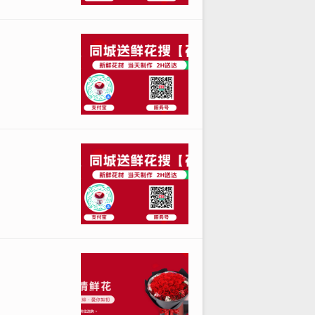
富，支持实时客服，提升App的用户
花的优选大全。
以环保理念和多样化礼品组合为亮点，
单而可靠。
。建议先下载试用版，检查界面是否便
。
应对配送延误问题。通过这些小技巧，
，实现可靠的日常花礼需求。