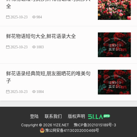
美和艺术之美。
全
2025-10-23
984
鲜花物语是一种富有诗意和象征意义的交流方式，它不仅
美化了我们的生活，还增添了许多浪漫和温馨的色彩。通
过鲜花物语，我们可以更好地表达情感、传递信息，也可
鲜花物语短句大全,鲜花语录大全
以更好地理解和欣赏自然之美和艺术之美。
2025-10-23
1003
本文链接：
https://www.yize.net/?id=99
鲜花物语大全
鲜花物语短句
鲜花语录经典简短,朋友圈晒花的唯美句
子
2025-10-23
1004
登陆
联系我们
版权声明
Copyright © 2026 YIZE.NET
豫ICP备2021015189号-3
豫公网安备41130202000469号