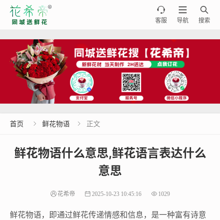



客服
导航
搜索
首页
鲜花物语
正文


鲜花物语什么意思,鲜花语言表达什么
意思
花希帝
2025-10-23 10:45:16
1029
鲜花物语，即通过鲜花传递情感和信息，是一种富有诗意