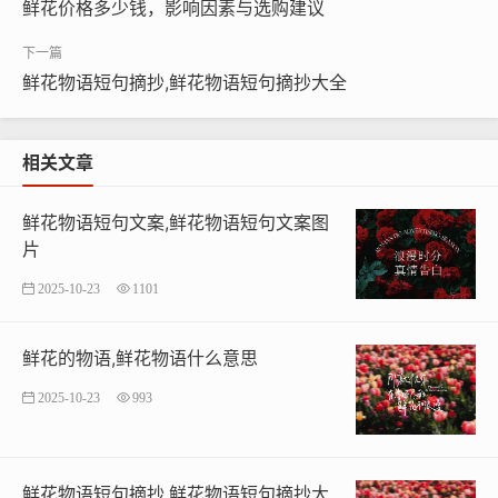
鲜花价格多少钱，影响因素与选购建议
元素。鲜花也被用于商务场合，如开业庆典、公司年会
等，以表达祝福和敬意。鲜花物语不仅美化了我们的生
鲜花物语短句摘抄,鲜花物语短句摘抄大全
活，还增添了许多浪漫和温馨的色彩。
鲜花物语与情感表达
相关文章
鲜花物语是一种情感表达的方式，通过赠送鲜花来传
鲜花物语短句文案,鲜花物语短句文案图
递爱意、敬意或哀悼。，情人节时赠送玫瑰表达爱意，母
片
亲节时赠送康乃馨表达对母亲的感激之情。鲜花物语不仅
是一种物质的赠予，更是一种情感的交流和心灵的沟通。
2025-10-23
1101
鲜花物语与艺术创作
鲜花的物语,鲜花物语什么意思
鲜花物语也与艺术创作密切相关。许多诗人、画家和
2025-10-23
993
音乐家都以鲜花为题材，创作出了许多优美的作品。鲜花
物语不仅是一种自然美的象征，也是艺术创作的重要灵感
来源。通过鲜花物语，我们可以更好地理解和欣赏自然之
鲜花物语短句摘抄,鲜花物语短句摘抄大