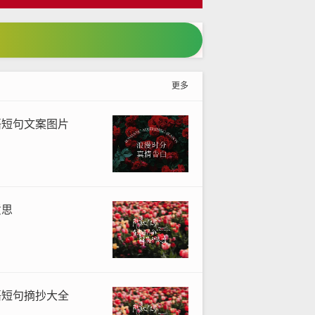
更多
语短句文案图片
意思
语短句摘抄大全