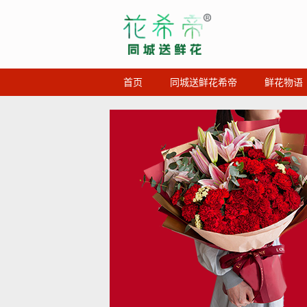
首页
同城送鲜花希帝
鲜花物语