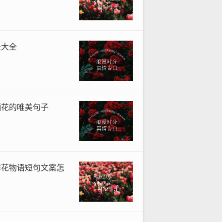
录大全
晒花的唯美句子
鲜花物语短句文案怎