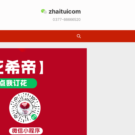
zhaituicom
0377-66666520